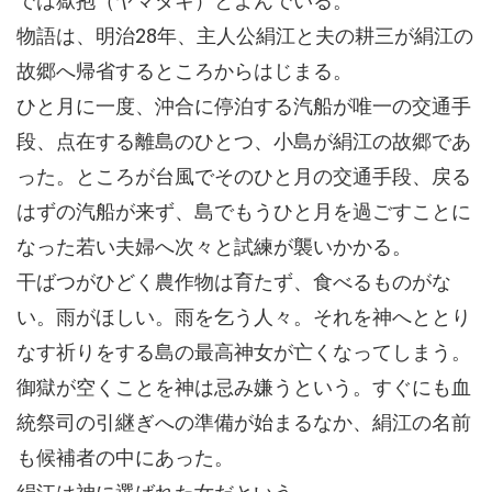
では獄抱（ヤマダキ）とよんでいる。
物語は、明治28年、主人公絹江と夫の耕三が絹江の
故郷へ帰省するところからはじまる。
ひと月に一度、沖合に停泊する汽船が唯一の交通手
段、点在する離島のひとつ、小島が絹江の故郷であ
った。ところが台風でそのひと月の交通手段、戻る
はずの汽船が来ず、島でもうひと月を過ごすことに
なった若い夫婦へ次々と試練が襲いかかる。
干ばつがひどく農作物は育たず、食べるものがな
い。雨がほしい。雨を乞う人々。それを神へととり
なす祈りをする島の最高神女が亡くなってしまう。
御獄が空くことを神は忌み嫌うという。すぐにも血
統祭司の引継ぎへの準備が始まるなか、絹江の名前
も候補者の中にあった。