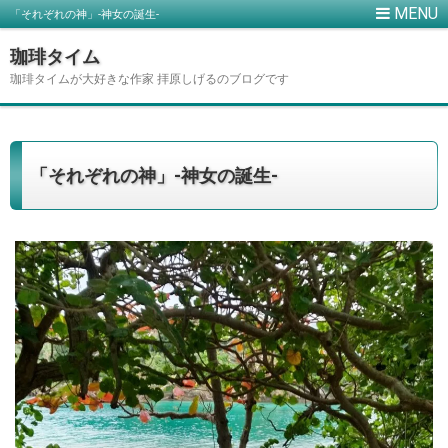
「それぞれの神」-神女の誕生-
珈琲タイム
珈琲タイムが大好きな作家 拝原しげるのブログです
「それぞれの神」-神女の誕生-