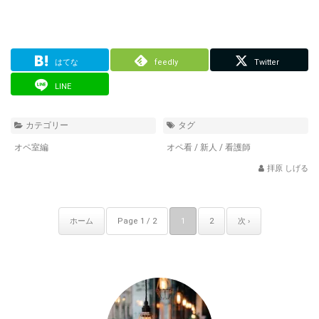
はてな
feedly
Twitter
LINE
カテゴリー
タグ
オペ室編
オペ看
/
新人
/
看護師
拝原 しげる
ホーム
Page 1 / 2
1
2
次 ›