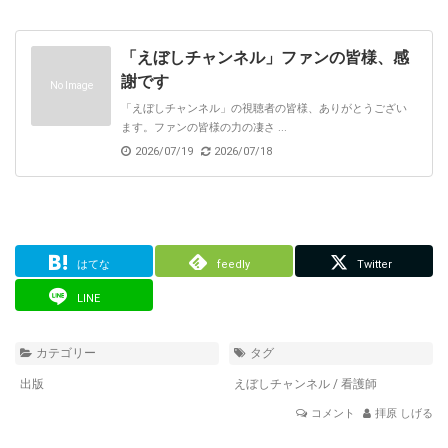
「えぼしチャンネル」ファンの皆様、感
謝です
No Image
「えぼしチャンネル」の視聴者の皆様、ありがとうござい
ます。ファンの皆様の力の凄さ ...
2026/07/19
2026/07/18
はてな
feedly
Twitter
LINE
カテゴリー
タグ
出版
えぼしチャンネル
/
看護師
コメント
拝原 しげる