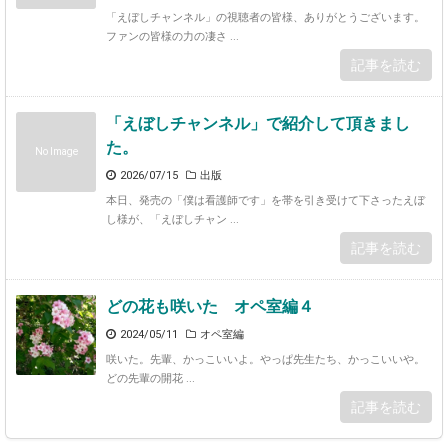
「えぼしチャンネル」の視聴者の皆様、ありがとうございます。
ファンの皆様の力の凄さ ...
記事を読む
「えぼしチャンネル」で紹介して頂きまし
た。
No Image
2026/07/15
出版
本日、発売の「僕は看護師です」を帯を引き受けて下さったえぼ
し様が、「えぼしチャン ...
記事を読む
どの花も咲いた オペ室編４
2024/05/11
オペ室編
咲いた。先輩、かっこいいよ。やっぱ先生たち、かっこいいや。
どの先輩の開花 ...
記事を読む