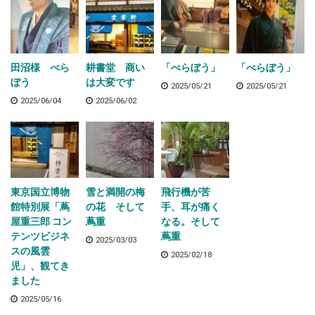
田沼様 べら
耕書堂 商い
「べらぼう」
「べらぼう」
ぼう
は大変です
2025/05/21
2025/05/21
2025/06/04
2025/06/02
東京国立博物
雪と満開の梅
飛行機が苦
館特別展「蔦
の花 そして
手、耳が痛く
屋重三郎 コン
蔦重
なる。そして
テンツビジネ
蔦重
2025/03/03
スの風雲
2025/02/18
児」、観てき
ました
2025/05/16