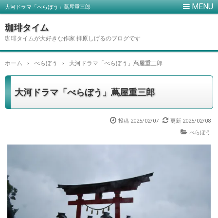
大河ドラマ「べらぼう」蔦屋重三郎
珈琲タイム
珈琲タイムが大好きな作家 拝原しげるのブログです
ホーム
›
べらぼう
›
大河ドラマ「べらぼう」蔦屋重三郎
大河ドラマ「べらぼう」蔦屋重三郎
投稿
2025/02/07
更新
2025/02/08
べらぼう