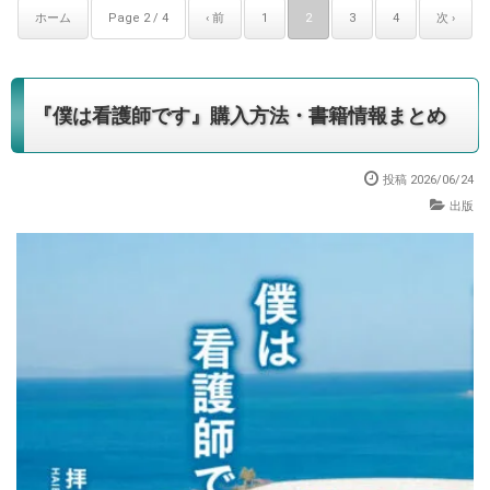
ホーム
Page 2 / 4
‹ 前
1
2
3
4
次 ›
『僕は看護師です』購入方法・書籍情報まとめ
投稿 2026/06/24
出版