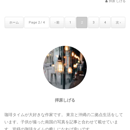
拝原 しげる
ホーム
Page 2 / 4
‹ 前
1
2
3
4
次 ›
拝原しげる
珈琲タイムが大好きな作家です。
東京と沖縄の二拠点生活をして
います。子供が撮った南国の写真を記事と合わせて載せていま
す。皆様の珈琲タイムの癒しになれば幸いです。