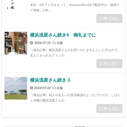
本日、6月２１日をもって、AmazonKindleで配信中の「緩和ケ
ア病棟」が終 ...
記事を読む
横浜流星さん続き4 御礼までに
2024/07/23
出版
（過去記事）横浜流星さんがお若いのにきちんとした方なので、
支えておられるファンの ...
記事を読む
横浜流星さん続き３
2024/07/22
出版
（過去記事）知人や友人への安否確認のようなブログが、しばら
く俳優の横浜流星さん記 ...
記事を読む