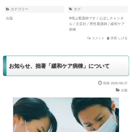
カテゴリー
タグ
出版
#僕は看護師です
/
えぼしチャンネ
ル
/
文芸社
/
男性看護師
/
緩和ケア
病棟
コメント
拝原 しげる
お知らせ、拙著「緩和ケア病棟」について
投稿 2026/06/21
出版