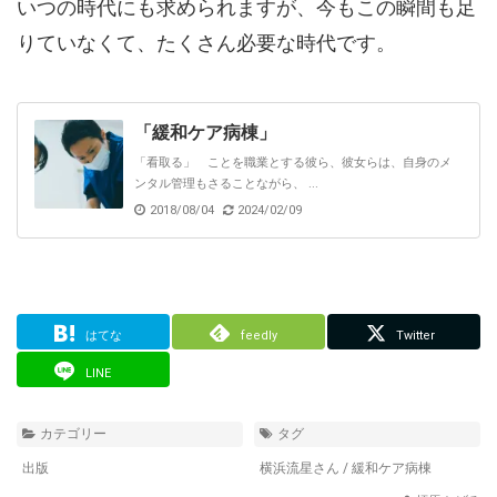
いつの時代にも求められますが、今もこの瞬間も足
りていなくて、たくさん必要な時代です。
「緩和ケア病棟」
「看取る」 ことを職業とする彼ら、彼女らは、自身のメ
ンタル管理もさることながら、 ...
2018/08/04
2024/02/09
はてな
feedly
Twitter
LINE
カテゴリー
タグ
出版
横浜流星さん
/
緩和ケア病棟