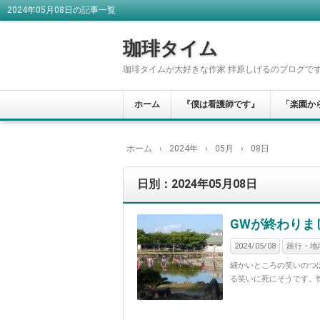
2024年05月08日の記事一覧
珈琲タイム
珈琲タイムが大好きな作家 拝原しげるのブログで
ホーム
『僕は看護師です』
「楽園か
ホーム
›
2024年
›
05月
›
08日
日別：2024年05月08日
GWが終わりま
2024/05/08
旅行・地
細かいところの笑いのつ
る笑いに死にそうです。懐