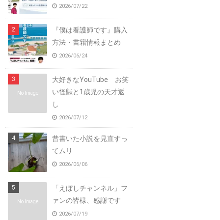
2026/07/22
『僕は看護師です』購入
方法・書籍情報まとめ
2026/06/24
大好きなYouTube お笑
い怪獣と1歳児の天才返
No Image
し
2026/07/12
昔書いた小説を見直すっ
てムリ
2026/06/06
「えぼしチャンネル」フ
ァンの皆様、感謝です
No Image
2026/07/19