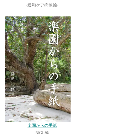
-緩和ケア病棟編-
楽園からの手紙
-NICU編-