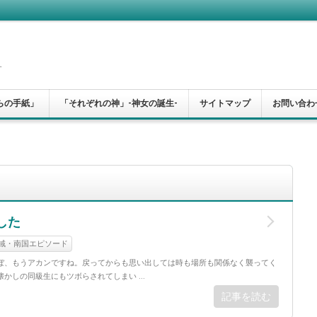
す
らの手紙」
「それぞれの神」-神女の誕生-
サイトマップ
お問い合わ
した
域・南国エピソード
ぼ、もうアカンですね。戻ってからも思い出しては時も場所も関係なく襲ってく
かしの同級生にもツボらされてしまい ...
記事を読む