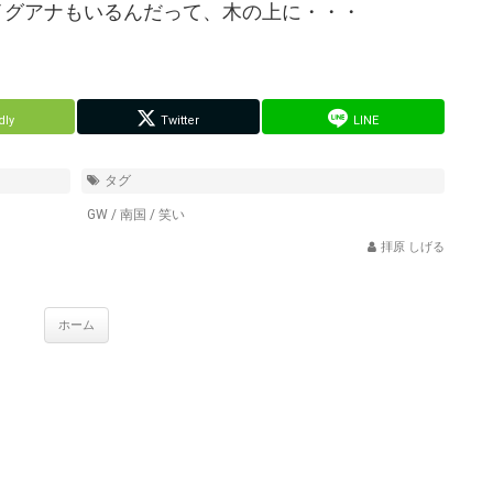
イグアナもいるんだって、木の上に・・・
dly
Twitter
LINE
タグ
GW
/
南国
/
笑い
拝原 しげる
ホーム