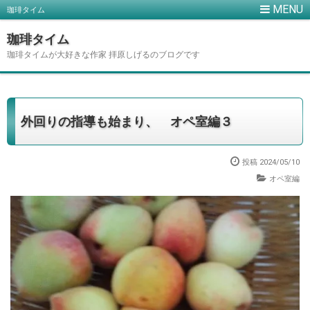
珈琲タイム
珈琲タイム
珈琲タイムが大好きな作家 拝原しげるのブログです
外回りの指導も始まり、 オペ室編３
投稿 2024/05/10
オペ室編