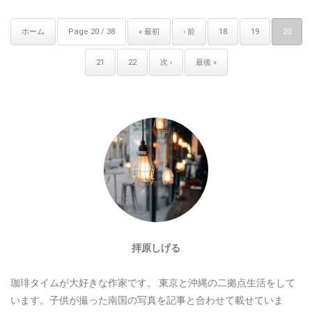
ホーム
Page 20 / 38
« 最初
‹ 前
18
19
20
21
22
次 ›
最後 »
拝原しげる
珈琲タイムが大好きな作家です。
東京と沖縄の二拠点生活をして
います。子供が撮った南国の写真を記事と合わせて載せていま