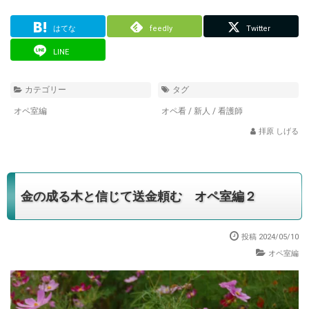
はてな
feedly
Twitter
LINE
カテゴリー
タグ
オペ室編
オペ看
/
新人
/
看護師
拝原 しげる
金の成る木と信じて送金頼む オペ室編２
投稿 2024/05/10
オペ室編