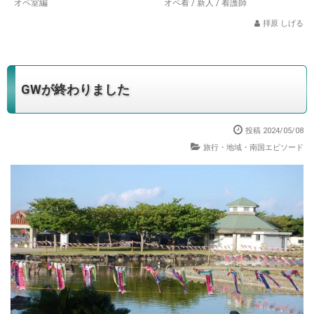
オペ室編
オペ看
/
新人
/
看護師
拝原 しげる
GWが終わりました
投稿 2024/05/08
旅行・地域・南国エピソード