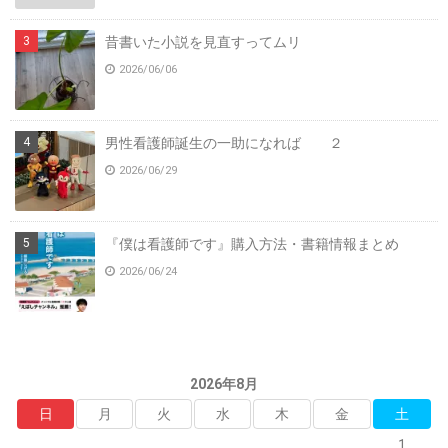
昔書いた小説を見直すってムリ
2026/06/06
男性看護師誕生の一助になれば ２
2026/06/29
『僕は看護師です』購入方法・書籍情報まとめ
2026/06/24
2026年8月
日
月
火
水
木
金
土
1