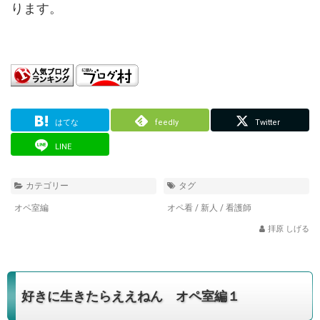
ります。
はてな
feedly
Twitter
LINE
カテゴリー
タグ
オペ室編
オペ看
/
新人
/
看護師
拝原 しげる
好きに生きたらええねん オペ室編１