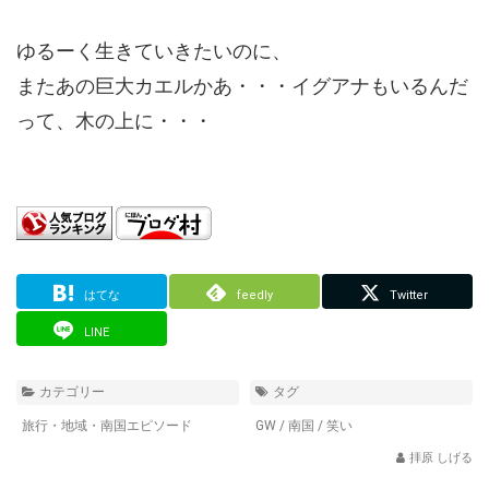
ゆるーく生きていきたいのに、
またあの巨大カエルかあ・・・イグアナもいるんだ
って、木の上に・・・
はてな
feedly
Twitter
LINE
カテゴリー
タグ
旅行・地域・南国エピソード
GW
/
南国
/
笑い
拝原 しげる