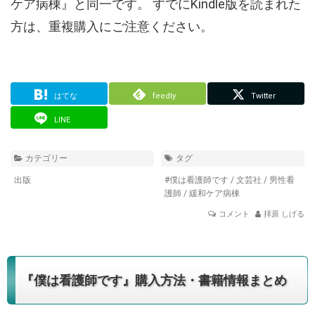
ケア病棟』と同一です。 すでにKindle版を読まれた
方は、重複購入にご注意ください。
はてな
feedly
Twitter
LINE
カテゴリー
タグ
出版
#僕は看護師です
/
文芸社
/
男性看
護師
/
緩和ケア病棟
コメント
拝原 しげる
『僕は看護師です』購入方法・書籍情報まとめ