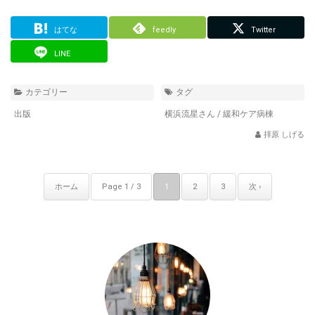
はてな
feedly
Twitter
LINE
カテゴリー
タグ
出版
横浜流星さん
/
緩和ケア病棟
拝原 しげる
ホーム
Page 1 / 3
1
2
3
次 ›