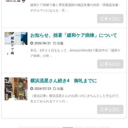
緩和ケア病棟で働く男性看護師の物語本書の内容・情報提供書・
ホテルマンにならえ・言 ...
記事を読む
お知らせ、拙著「緩和ケア病棟」について
2026/06/21
出版
本日、6月２１日をもって、AmazonKindleで配信中の「緩和ケ
ア病棟」が終 ...
記事を読む
横浜流星さん続き4 御礼までに
2024/07/23
出版
（過去記事）横浜流星さんがお若いのにきちんとした方なので、
支えておられるファンの ...
記事を読む