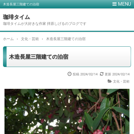
木造長屋三階建ての泊宿
珈琲タイム
珈琲タイムが大好きな作家 拝原しげるのブログです
ホーム
›
文化・芸術
›
木造長屋三階建ての泊宿
木造長屋三階建ての泊宿
投稿
2024/02/14
更新
2024/02/14
文化・芸術