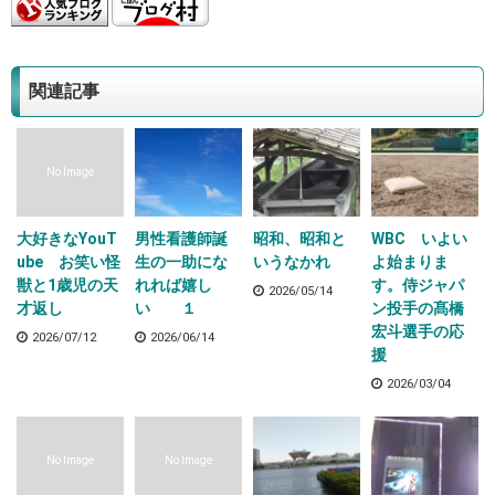
関連記事
No Image
大好きなYouT
男性看護師誕
昭和、昭和と
WBC いよい
ube お笑い怪
生の一助にな
いうなかれ
よ始まりま
獣と1歳児の天
れれば嬉し
す。侍ジャパ
2026/05/14
才返し
い １
ン投手の髙橋
宏斗選手の応
2026/07/12
2026/06/14
援
2026/03/04
No Image
No Image