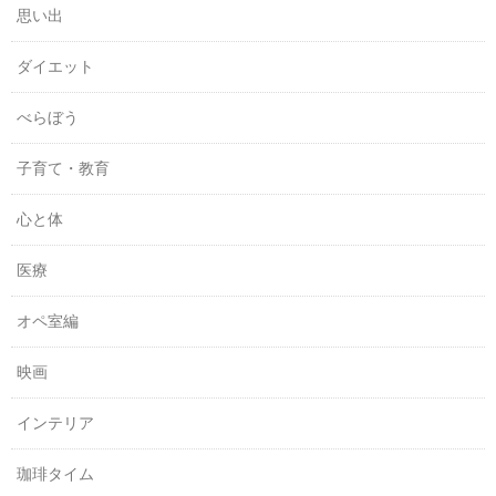
思い出
ダイエット
べらぼう
子育て・教育
心と体
医療
オペ室編
映画
インテリア
珈琲タイム