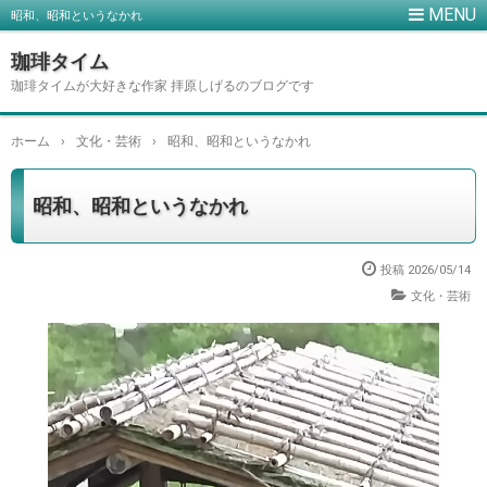
昭和、昭和というなかれ
珈琲タイム
珈琲タイムが大好きな作家 拝原しげるのブログです
ホーム
›
文化・芸術
›
昭和、昭和というなかれ
昭和、昭和というなかれ
投稿
2026/05/14
文化・芸術