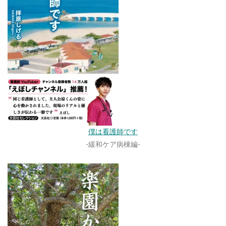
僕は看護師です
-緩和ケア病棟編-