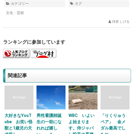
カテゴリー
タグ
文化・芸術
拝原 しげる
ランキングに参加しています
関連記事
No Image
No Image
大好きなYouT
男性看護師誕
WBC いよい
「りくりゅう
ube お笑い怪
生の一助にな
よ始まりま
ペア」 金メ
獣と1歳児の天
れれば嬉し
す。侍ジャパ
ダル最高でし