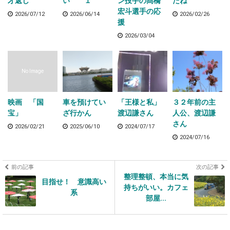
才返し
い １
ン投手の髙橋
たね
宏斗選手の応
2026/07/12
2026/06/14
2026/02/26
援
2026/03/04
No Image
映画 「国
車を預けてい
「王様と私」
３２年前の主
宝」
ざ行かん
渡辺謙さん
人公、渡辺謙
さん
2026/02/21
2025/06/10
2024/07/17
2024/07/16
前の記事
次の記事
整理整頓、本当に気
目指せ！ 意識高い
持ちがいい。カフェ
系
部屋...