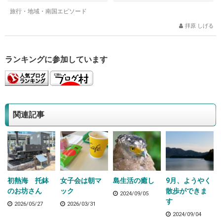
旅行・地域・南国エピソード
拝原 しげる
ランキングに参加しています
関連記事
初熱海 托鉢
女子会は朝マ
島生活の癒し
9月、ようやく
のお坊さん
ック
散歩ができま
2024/09/05
す
2026/05/27
2026/03/31
2024/09/04