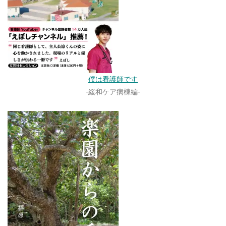
僕は看護師です
-緩和ケア病棟編-