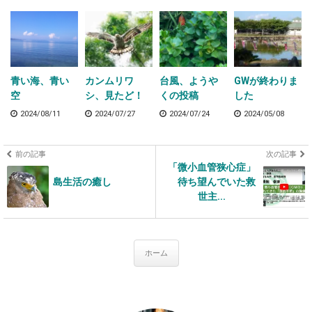
青い海、青い
カンムリワ
台風、ようや
GWが終わりま
空
シ、見たど！
くの投稿
した
2024/08/11
2024/07/27
2024/07/24
2024/05/08
前の記事
次の記事
「微小血管狭心症」
島生活の癒し
待ち望んでいた救
世主...
ホーム