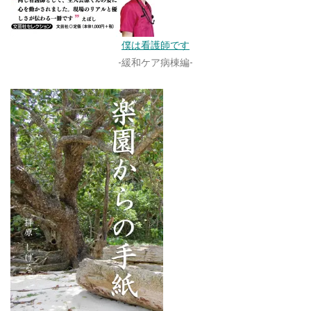
僕は看護師です
-緩和ケア病棟編-