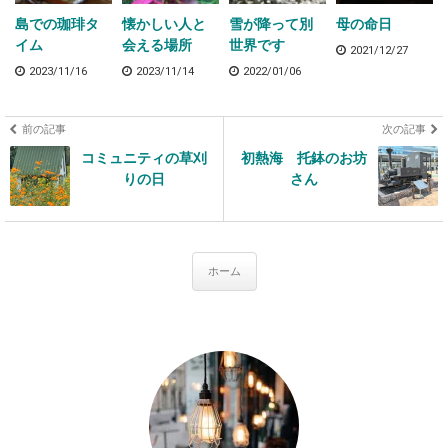
島での珈琲タ
懐かしい人と
雪が降って別
母の命日
イム
会える場所
世界です
2021/12/27
2023/11/16
2023/11/14
2022/01/06
前の記事
次の記事
コミュニティの草刈
初熱海 托鉢のお坊
りの日
さん
ホーム