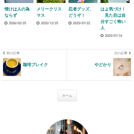
情けは人の為
メリークリス
忍者グッズ、
はよ気づけ！
ならず
マス
どうぞ！
見た目は自
分すごく怖い
2026/02/25
2025/12/25
2025/07/22
人
2025/07/16
前の記事
次の記事
珈琲ブレイク
やどかり
ホーム