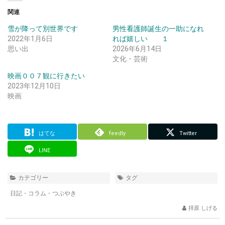
関連
雪が降って別世界です
男性看護師誕生の一助になれ
2022年1月6日
れば嬉しい １
思い出
2026年6月14日
文化・芸術
映画００７観に行きたい
2023年12月10日
映画
はてな
feedly
Twitter
LINE
カテゴリー
タグ
日記・コラム・つぶやき
拝原 しげる