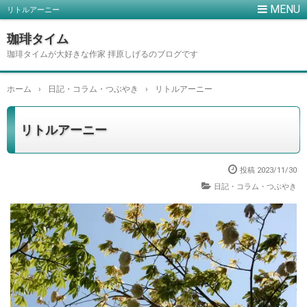
リトルアーニー
珈琲タイム
珈琲タイムが大好きな作家 拝原しげるのブログです
ホーム
›
日記・コラム・つぶやき
›
リトルアーニー
リトルアーニー
投稿
2023/11/30
日記・コラム・つぶやき