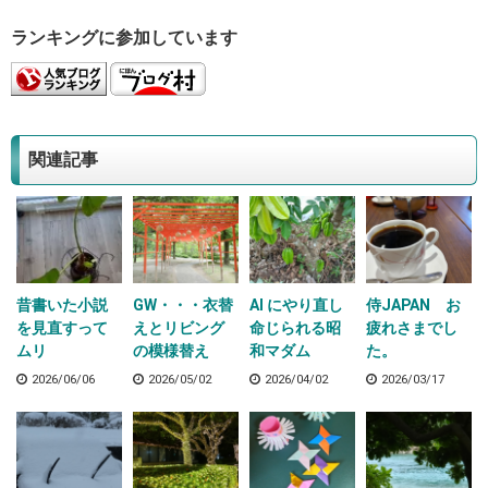
ランキングに参加しています
関連記事
昔書いた小説
GW・・・衣替
AI にやり直し
侍JAPAN お
を見直すって
えとリビング
命じられる昭
疲れさまでし
ムリ
の模様替え
和マダム
た。
2026/06/06
2026/05/02
2026/04/02
2026/03/17