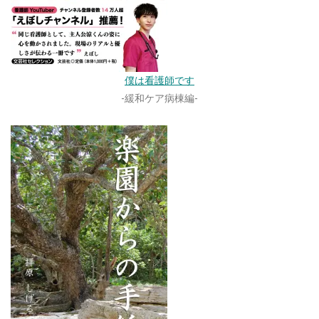
僕は看護師です
-緩和ケア病棟編-