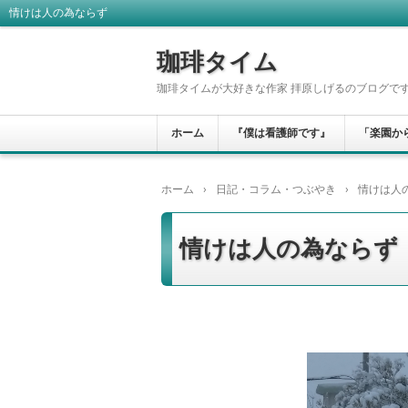
情けは人の為ならず
珈琲タイム
珈琲タイムが大好きな作家 拝原しげるのブログで
ホーム
『僕は看護師です』
「楽園か
ホーム
›
日記・コラム・つぶやき
›
情けは人
情けは人の為ならず