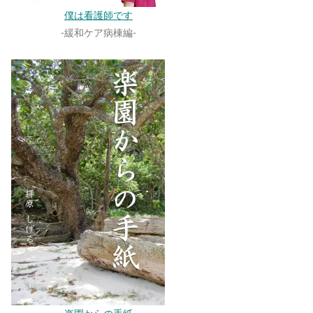
僕は看護師です
-緩和ケア病棟編-