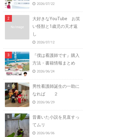
2026/07/22
大好きなYouTube お笑
い怪獣と1歳児の天才返
No Image
し
2026/07/12
『僕は看護師です』購入
方法・書籍情報まとめ
2026/06/24
男性看護師誕生の一助に
なれば ２
2026/06/29
昔書いた小説を見直すっ
てムリ
2026/06/06