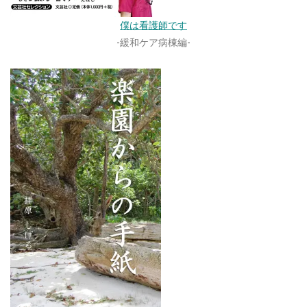
僕は看護師です
-緩和ケア病棟編-