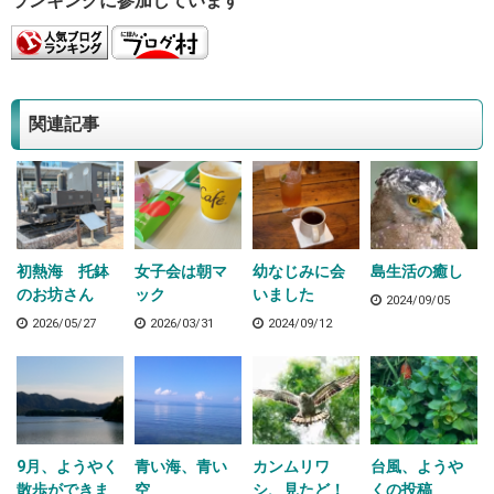
ランキングに参加しています
関連記事
初熱海 托鉢
女子会は朝マ
幼なじみに会
島生活の癒し
のお坊さん
ック
いました
2024/09/05
2026/05/27
2026/03/31
2024/09/12
9月、ようやく
青い海、青い
カンムリワ
台風、ようや
散歩ができま
空
シ、見たど！
くの投稿